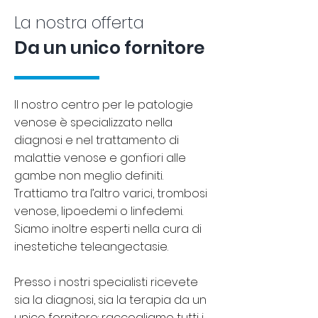
La nostra offerta
Da un unico fornitore
Il nostro centro per le patologie
venose è specializzato nella
diagnosi e nel trattamento di
malattie venose e gonfiori alle
gambe non meglio definiti.
Trattiamo tra l’altro varici, trombosi
venose, lipoedemi o linfedemi.
Siamo inoltre esperti nella cura di
inestetiche teleangectasie.
Presso i nostri specialisti ricevete
sia la diagnosi, sia la terapia da un
unico fornitore: raccogliamo tutti i