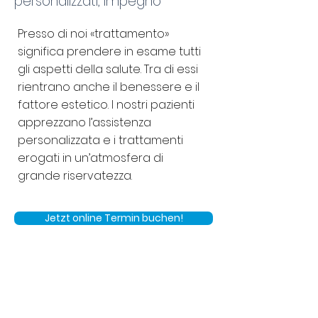
personalizzati, impegno
Presso di noi «trattamento»
significa prendere in esame tutti
gli aspetti della salute. Tra di essi
rientrano anche il benessere e il
fattore estetico. I nostri pazienti
apprezzano l’assistenza
personalizzata e i trattamenti
erogati in un’atmosfera di
grande riservatezza.
Jetzt online Termin buchen!