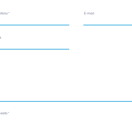
efono
E-mail
a
esito