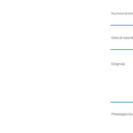
Numero di tel
Data di nascit
Diagnosi
Messaggio/qu