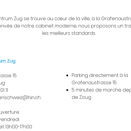
rum Zug se trouve au cœur de la ville, à la Grafenaustr
privée de notre cabinet moderne, nous proposons un tra
les meilleurs standards.
um Zug
Parking directement à la
asse 15
Grafenaustrasse 15
ug
5 minutes de marche dep
01 11
de Zoug
enschweiz@hin.ch
ouverture
 vendredi
et 13h00-17h00