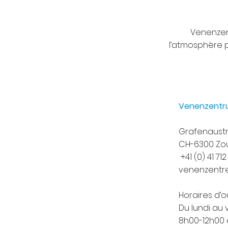
Venenzent
l’atmosphère 
Venenzentr
Grafenaustr
CH-6300 Zo
+41 (0) 41 712 
venenzentr
Horaires d’
Du lundi au
8h00-12h00 