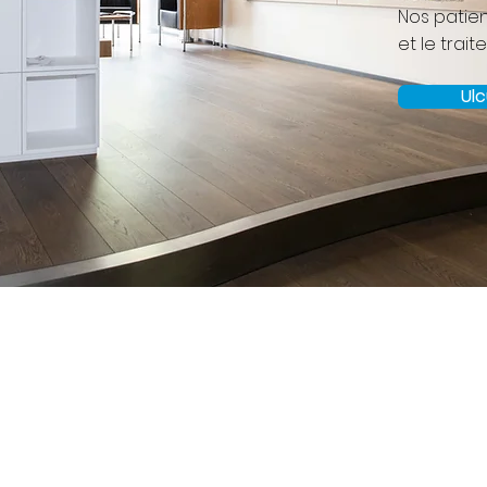
Nos patien
et le trai
Ulc