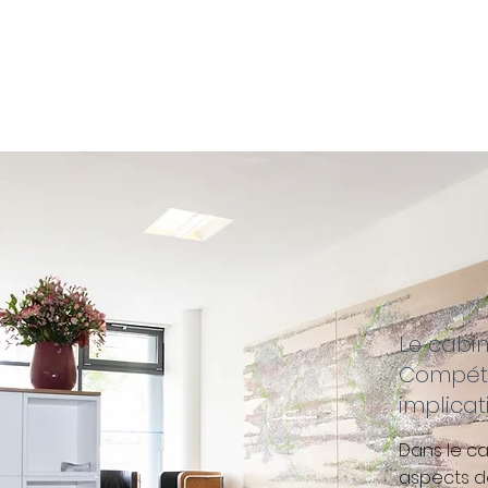
Le cabin
Compéten
implicat
Dans le ca
aspects de