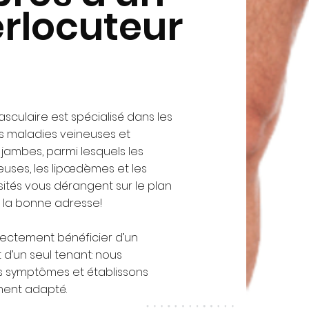
erlocuteur
culaire est spécialisé dans les
s maladies veineuses et
jambes, parmi lesquels les
euses, les lipœdèmes et les
ités vous dérangent sur le plan
à la bonne adresse!
irectement bénéficier d’un
 d’un seul tenant: nous
s symptômes et établissons
ment adapté.